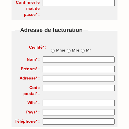
Confirmer le
mot de
passe* :
Adresse de facturation
Civilité* :
Mme
Mlle
Mr
Nom* :
Prénom* :
Adresse* :
Code
postal* :
Ville* :
Pays* :
Téléphone* :